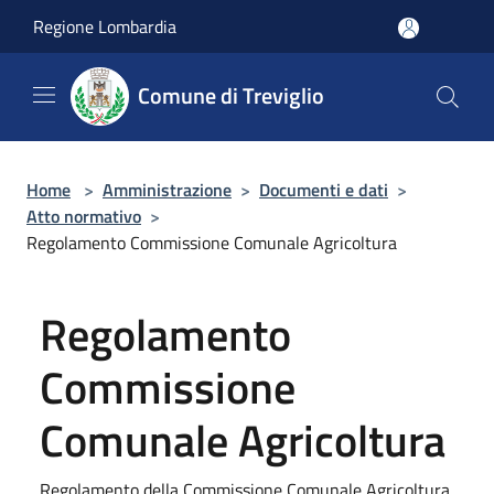
Salta al contenuto principale
Regione Lombardia
Comune di Treviglio
Home
>
Amministrazione
>
Documenti e dati
>
Atto normativo
>
Regolamento Commissione Comunale Agricoltura
Regolamento
Commissione
Comunale Agricoltura
Regolamento della Commissione Comunale Agricoltura