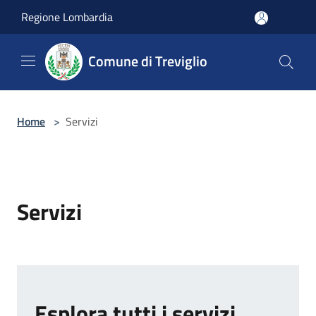
Salta al contenuto principale
Regione Lombardia
Comune di Treviglio
Home
>
Servizi
Servizi
Esplora tutti i servizi