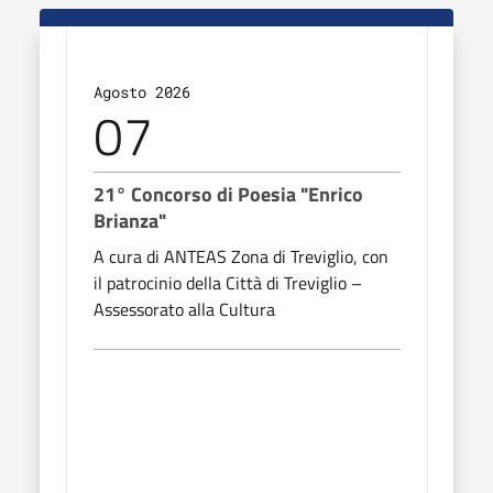
Agosto 2026
Agos
07
0
21° Concorso di Poesia "Enrico
21° 
Brianza"
Bria
A cura di ANTEAS Zona di Treviglio, con
A cur
il patrocinio della Città di Treviglio –
il pa
Assessorato alla Cultura
Asses