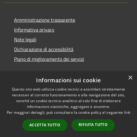
Amministrazione trasparente
Informativa privacy
Note legali
Dichiarazione di accessibilità
Piano di miglioramento dei servizi
×
Informazioni sui cookie
RSS
Copyright © 2026 • Comune di
Questo sito web utilizza cookie tecnici e assimilati strettamente
necessari al corretto funzionamento e alla navigazione del sito,
Accessibilità
Treviglio • Powered by
nonché un cookie tecnico analitico al solo fine di elaborare
Privacy
Municipium
Accesso
•
informazioni statistiche, aggregate e anonime.
Cookie
redazione
Per maggiori dettagli, può consultare la cookie policy al seguente
link
Mappa del sito
RIFIUTA TUTTO
ACCETTA TUTTO
Webmail