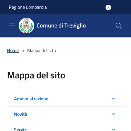
Salta al contenuto principale
Regione Lombardia
Comune di Treviglio
Home
>
Mappa del sito
Mappa del sito
Amministrazione
Novità
Servizi