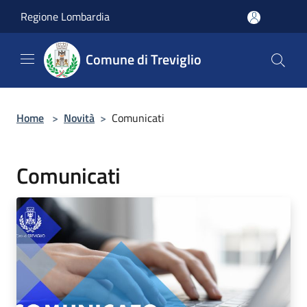
Salta al contenuto principale
Regione Lombardia
Comune di Treviglio
Home
>
Novità
>
Comunicati
Comunicati