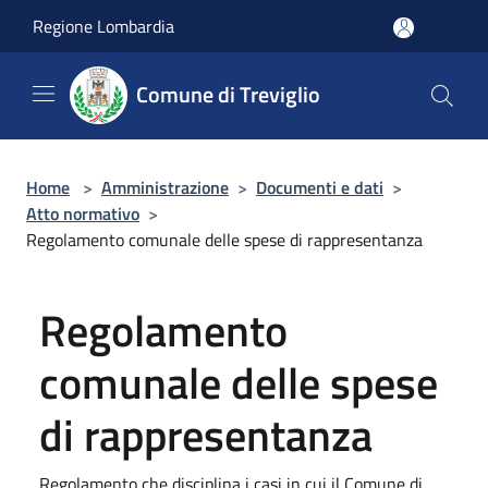
Salta al contenuto principale
Regione Lombardia
Comune di Treviglio
Home
>
Amministrazione
>
Documenti e dati
>
Atto normativo
>
Regolamento comunale delle spese di rappresentanza
Regolamento
comunale delle spese
di rappresentanza
Regolamento che disciplina i casi in cui il Comune di