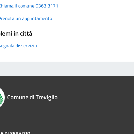
Chiama il comune 0363 3171
Prenota un appuntamento
lemi in città
Segnala disservizio
Comune di Treviglio
E DI SERVIZIO