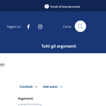
Accedi all'area personale
Seguici su
Cerca
Tutti gli argomenti
ego
Condividi
Vedi azioni
Argomenti: