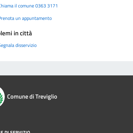
Chiama il comune 0363 3171
Prenota un appuntamento
lemi in città
Segnala disservizio
Comune di Treviglio
E DI SERVIZIO