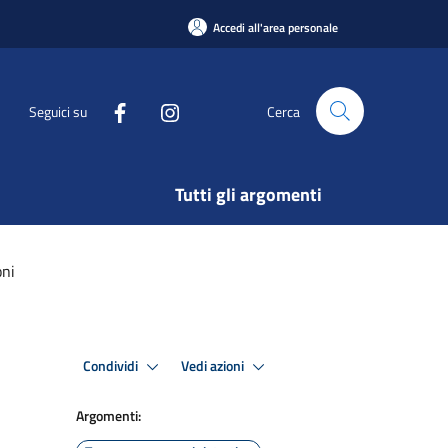
Accedi all'area personale
Seguici su
Cerca
Tutti gli argomenti
oni
Condividi
Vedi azioni
Argomenti: