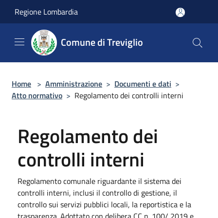
Salta al contenuto principale
Regione Lombardia
Comune di Treviglio
Home
>
Amministrazione
>
Documenti e dati
>
Atto normativo
>
Regolamento dei controlli interni
Regolamento dei
controlli interni
Regolamento comunale riguardante il sistema dei
controlli interni, inclusi il controllo di gestione, il
controllo sui servizi pubblici locali, la reportistica e la
trasparenza. Adottato con delibera CC n. 100/ 2019 e