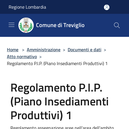
Salta al contenuto principale
Regione Lombardia
Comune di Treviglio
Home
>
Amministrazione
>
Documenti e dati
>
Atto normativo
>
Regolamento P.I.P. (Piano Insediamenti Produttivi) 1
Regolamento P.I.P.
(Piano Insediamenti
Produttivi) 1
Regolamento assegnazione aree nell'area dell'ambito