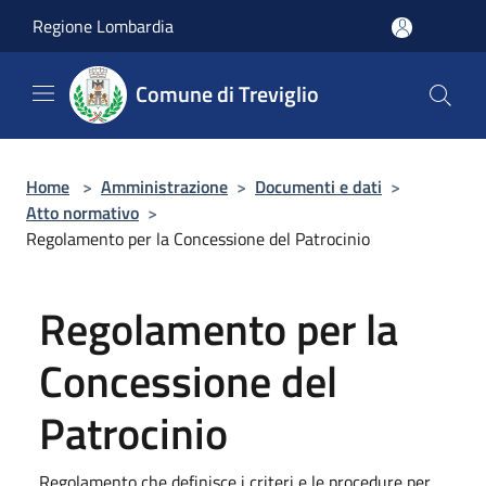
Salta al contenuto principale
Regione Lombardia
Comune di Treviglio
Home
>
Amministrazione
>
Documenti e dati
>
Atto normativo
>
Regolamento per la Concessione del Patrocinio
Regolamento per la
Concessione del
Patrocinio
Regolamento che definisce i criteri e le procedure per