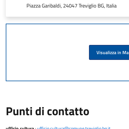
Piazza Garibaldi, 24047 Treviglio BG, Italia
Visualizza in M
Punti di contatto
ufficio cultura
:
ufficio.cultura@comune.treviglio.bg.it