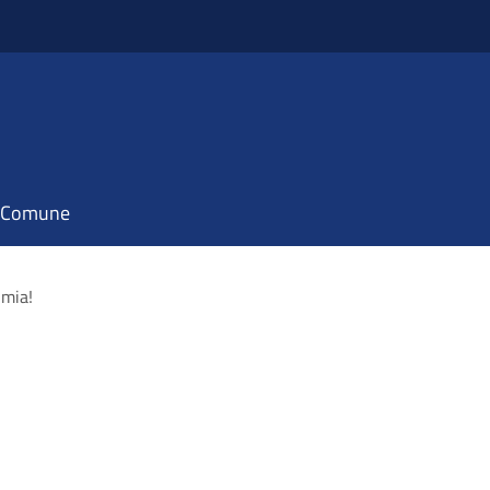
il Comune
l mia!