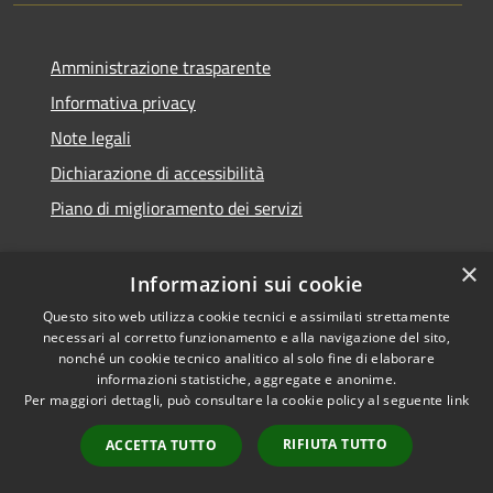
Amministrazione trasparente
Informativa privacy
Note legali
Dichiarazione di accessibilità
Piano di miglioramento dei servizi
×
Informazioni sui cookie
RSS
Copyright © 2026 • Comune di
Questo sito web utilizza cookie tecnici e assimilati strettamente
necessari al corretto funzionamento e alla navigazione del sito,
Accessibilità
Treviglio • Powered by
nonché un cookie tecnico analitico al solo fine di elaborare
Privacy
Municipium
Accesso
•
informazioni statistiche, aggregate e anonime.
Cookie
redazione
Per maggiori dettagli, può consultare la cookie policy al seguente
link
Mappa del sito
RIFIUTA TUTTO
ACCETTA TUTTO
Webmail