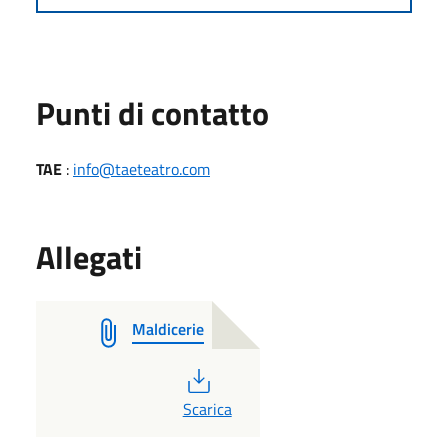
Punti di contatto
TAE
:
info@taeteatro.com
Allegati
Maldicerie
PDF
Scarica