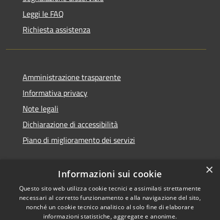
Leggi le FAQ
Richiesta assistenza
Amministrazione trasparente
Informativa privacy
Note legali
Dichiarazione di accessibilità
Piano di miglioramento dei servizi
×
Informazioni sui cookie
RSS
Copyright © 2026 • Comune di
Questo sito web utilizza cookie tecnici e assimilati strettamente
necessari al corretto funzionamento e alla navigazione del sito,
Accessibilità
Treviglio • Powered by
nonché un cookie tecnico analitico al solo fine di elaborare
Privacy
Municipium
Accesso
•
informazioni statistiche, aggregate e anonime.