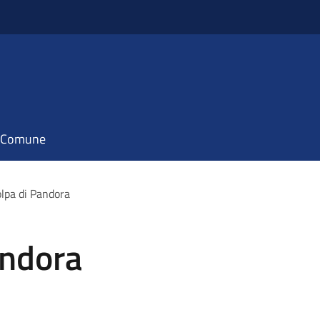
il Comune
olpa di Pandora
andora