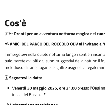
Cos'è
🌌🔦
Pronti per un'avventura notturna magica nel cuore
📢
AMICI DEL PARCO DEL ROCCOLO ODV vi invitano a "
Immergetevi nella quiete notturna lungo i sentieri incant
buio, sarete avvolti dai suoni suggestivi della natura: il fr
melodioso di rane, raganelle, grilli e usignoli vi regaler
🗓️
Segnatevi la data:
Venerdì 30 maggio 2025, ore 21.00
presso l'Oasi na
in via del Bosco. 📍
🌙
Un'occasione speciale per: