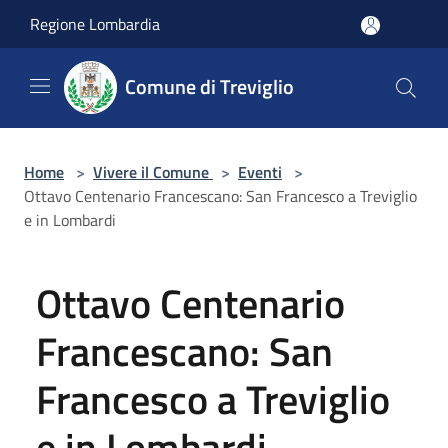
Salta al contenuto principale
Regione Lombardia
Comune di Treviglio
Home
>
Vivere il Comune
>
Eventi
>
Ottavo Centenario Francescano: San Francesco a Treviglio
e in Lombardi
Ottavo Centenario
Francescano: San
Francesco a Treviglio
e in Lombardi