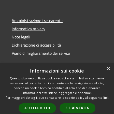
Amministrazione trasparente
Informativa privacy
Note legali
Dichiarazione di accessibilità
Piano di miglioramento dei servizi
×
Informazioni sui cookie
RSS
Copyright © 2026 • Comune di
Questo sito web utilizza cookie tecnici e assimilati strettamente
necessari al corretto funzionamento e alla navigazione del sito,
Accessibilità
Treviglio • Powered by
nonché un cookie tecnico analitico al solo fine di elaborare
Privacy
Municipium
Accesso
•
informazioni statistiche, aggregate e anonime.
Cookie
redazione
Per maggiori dettagli, può consultare la cookie policy al seguente
link
Mappa del sito
RIFIUTA TUTTO
ACCETTA TUTTO
Webmail