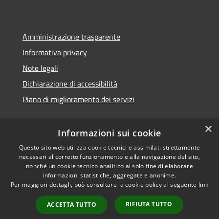
Amministrazione trasparente
Informativa privacy
Note legali
Dichiarazione di accessibilità
Piano di miglioramento dei servizi
×
Informazioni sui cookie
RSS
Copyright © 2026 • Comune di
Questo sito web utilizza cookie tecnici e assimilati strettamente
necessari al corretto funzionamento e alla navigazione del sito,
Accessibilità
Treviglio • Powered by
nonché un cookie tecnico analitico al solo fine di elaborare
Privacy
Municipium
Accesso
•
informazioni statistiche, aggregate e anonime.
Cookie
redazione
Per maggiori dettagli, può consultare la cookie policy al seguente
link
Mappa del sito
RIFIUTA TUTTO
ACCETTA TUTTO
Webmail