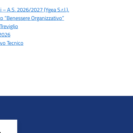
i – A.S. 2026/2027 (Ygea S.r.l.).
tto “Benessere Organizzativo”
Treviglio
-2026
ivo Tecnico