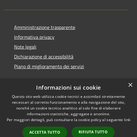
Amministrazione trasparente
Informativa privacy
Note legali
Dichiarazione di accessibilità
Piano di miglioramento dei servizi
×
Informazioni sui cookie
RSS
Copyright © 2026 • Comune di
Questo sito web utilizza cookie tecnici e assimilati strettamente
necessari al corretto funzionamento e alla navigazione del sito,
Accessibilità
Treviglio • Powered by
nonché un cookie tecnico analitico al solo fine di elaborare
Privacy
Municipium
Accesso
•
informazioni statistiche, aggregate e anonime.
Cookie
redazione
Per maggiori dettagli, può consultare la cookie policy al seguente
link
Mappa del sito
RIFIUTA TUTTO
ACCETTA TUTTO
Webmail