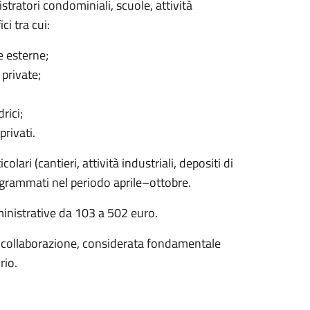
stratori condominiali, scuole, attività
ci tra cui:
e esterne;
 private;
rici;
privati.
olari (cantieri, attività industriali, depositi di
ogrammati nel periodo aprile–ottobre.
inistrative da 103 a 502 euro.
 collaborazione, considerata fondamentale
rio.