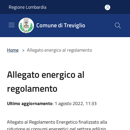
Salta al contenuto principale
Regione Lombardia
Comune di Treviglio
Home
>
Allegato energico al regolamento
Allegato energico al
regolamento
Ultimo aggiornamento
: 1 agosto 2022, 11:33
Allegato al Regolamento Energetico finalizzato alla
riduzione ei consumi energetici nel settore edilizio