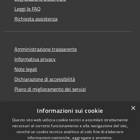
Leggi le FAQ
Richiesta assistenza
Amministrazione trasparente
Informativa privacy
Note legali
Dichiarazione di accessibilità
Piano di miglioramento dei servizi
×
Informazioni sui cookie
RSS
Copyright © 2026 • Comune di
Questo sito web utilizza cookie tecnici e assimilati strettamente
necessari al corretto funzionamento e alla navigazione del sito,
Accessibilità
Treviglio • Powered by
nonché un cookie tecnico analitico al solo fine di elaborare
Privacy
Municipium
Accesso
•
informazioni statistiche, aggregate e anonime.