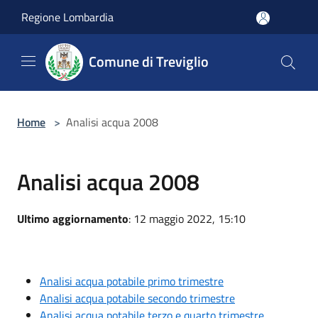
Salta al contenuto principale
Regione Lombardia
Comune di Treviglio
Home
>
Analisi acqua 2008
Analisi acqua 2008
Ultimo aggiornamento
: 12 maggio 2022, 15:10
Analisi acqua potabile primo trimestre
Analisi acqua potabile secondo trimestre
Analisi acqua potabile terzo e quarto trimestre