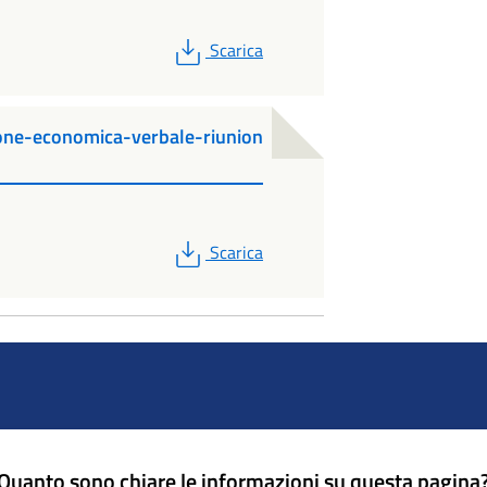
PDF
Scarica
ne-economica-verbale-riunion
PDF
Scarica
Quanto sono chiare le informazioni su questa pagina