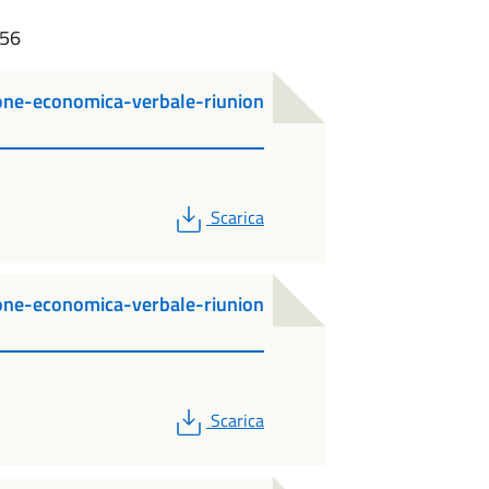
:56
ne-economica-verbale-riunion
PDF
Scarica
ne-economica-verbale-riunion
PDF
Scarica