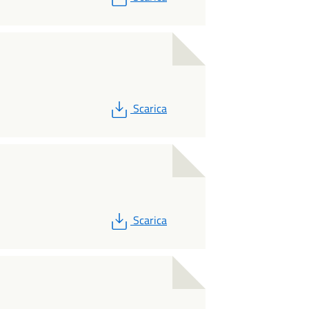
PDF
Scarica
PDF
Scarica