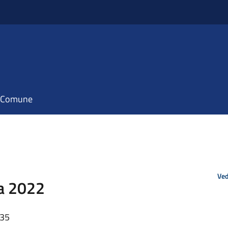
il Comune
Ved
a 2022
:35