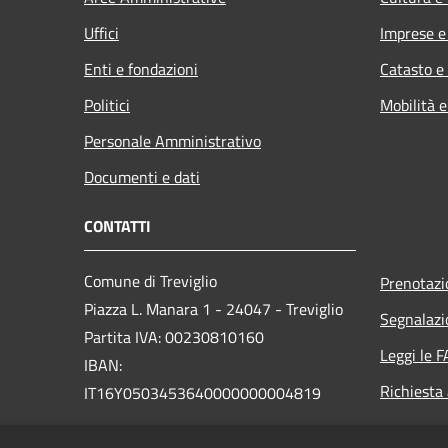
Uffici
Imprese 
Enti e fondazioni
Catasto e
Politici
Mobilità e
Personale Amministrativo
Documenti e dati
CONTATTI
Comune di Treviglio
Prenotaz
Piazza L. Manara 1 - 24047 - Treviglio
Segnalazi
Partita IVA: 00230810160
Leggi le 
IBAN:
Richiesta
IT16Y0503453640000000004819
PEC:
comune.treviglio@legalmail.it