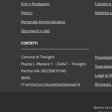
Enti e fondazioni
Catasto e
Politici
Mobilità e
Personale Amministrativo
Documenti e dati
CONTATTI
Comune di Treviglio
Prenotaz
Piazza L. Manara 1 - 24047 - Treviglio
Segnalazi
Partita IVA: 00230810160
Leggi le 
IBAN:
Richiesta
IT16Y0503453640000000004819
PEC:
comune.treviglio@legalmail.it
Centralino Unico: 0363 3171
Questo sito 