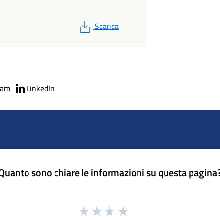
PDF
Scarica
ram
LinkedIn
Quanto sono chiare le informazioni su questa pagina