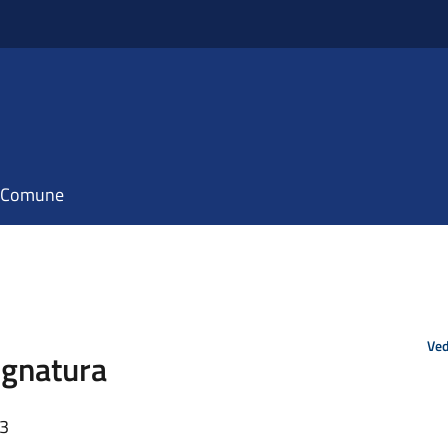
il Comune
Ved
ognatura
33