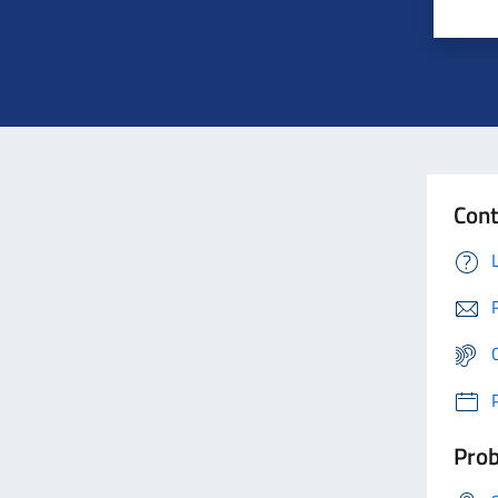
Cont
Prob