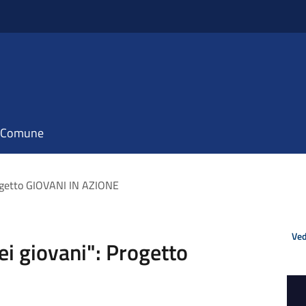
il Comune
rogetto GIOVANI IN AZIONE
Ved
i giovani": Progetto