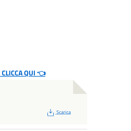
 CLICCA QUI 👈
PDF
Scarica