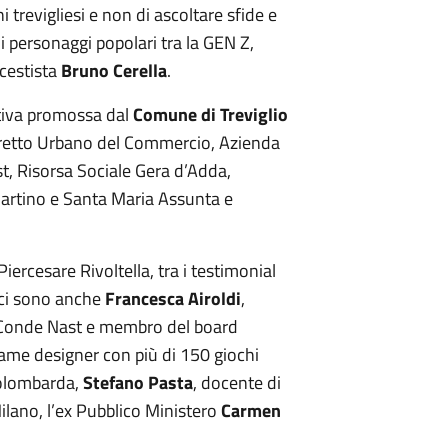
i trevigliesi e non di ascoltare sfide e
i personaggi popolari tra la GEN Z,
 cestista
Bruno Cerella
.
ativa promossa dal
Comune di Treviglio
stretto Urbano del Commercio, Azienda
 Risorsa Sociale Gera d’Adda,
Martino e Santa Maria Assunta e
Piercesare Rivoltella, tra i testimonial
i ci sono anche
Francesca Airoldi
,
e Conde Nast e membro del board
game designer con più di 150 giochi
solombarda,
Stefano Pasta
, docente di
ilano, l’ex Pubblico Ministero
Carmen