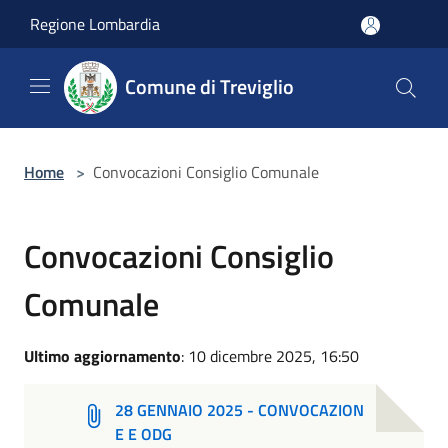
Salta al contenuto principale
Regione Lombardia
Comune di Treviglio
Home
>
Convocazioni Consiglio Comunale
Convocazioni Consiglio
Comunale
Ultimo aggiornamento
: 10 dicembre 2025, 16:50
28 GENNAIO 2025 - CONVOCAZION
E E ODG