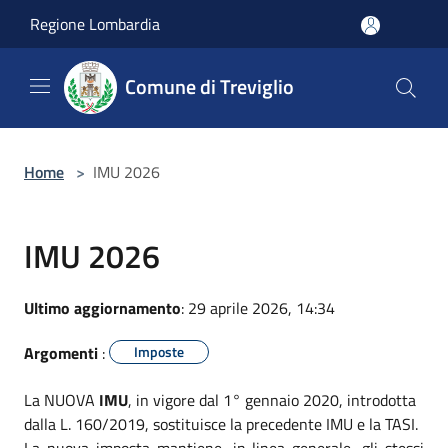
Salta al contenuto principale
Regione Lombardia
Comune di Treviglio
Home
>
IMU 2026
IMU 2026
Ultimo aggiornamento
: 29 aprile 2026, 14:34
Argomenti
:
Imposte
La NUOVA
IMU
, in vigore dal 1° gennaio 2020, introdotta
dalla L. 160/2019, sostituisce la precedente IMU e la TASI.
La nuova imposta mantiene, in linea generale, gli stessi