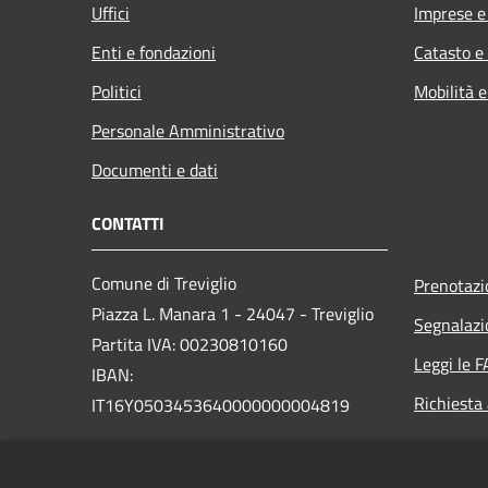
Uffici
Imprese 
Enti e fondazioni
Catasto e
Politici
Mobilità e
Personale Amministrativo
Documenti e dati
CONTATTI
Comune di Treviglio
Prenotaz
Piazza L. Manara 1 - 24047 - Treviglio
Segnalazi
Partita IVA: 00230810160
Leggi le 
IBAN:
Richiesta
IT16Y0503453640000000004819
PEC:
comune.treviglio@legalmail.it
Centralino Unico: 0363 3171