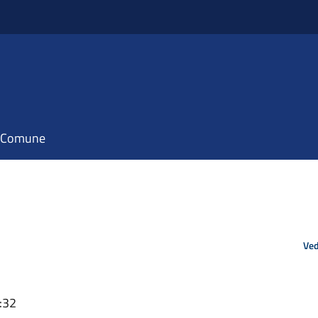
il Comune
Ved
:32