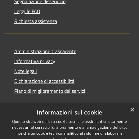
Segnalazione disservizio
Leggi le FAQ
Richiesta assistenza
Amministrazione trasparente
Informativa privacy
Note legali
Dichiarazione di accessibilità
Piano di miglioramento dei servizi
×
Informazioni sui cookie
RSS
Copyright © 2026 • Comune di
Questo sito web utilizza cookie tecnici e assimilati strettamente
necessari al corretto funzionamento e alla navigazione del sito,
Accessibilità
Treviglio • Powered by
nonché un cookie tecnico analitico al solo fine di elaborare
Privacy
Municipium
Accesso
•