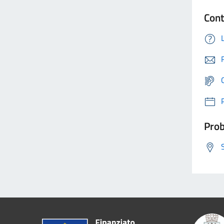
Cont
Prob