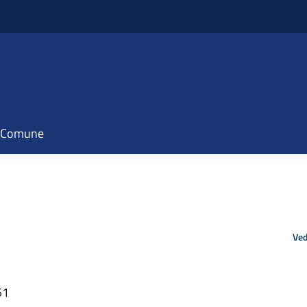
il Comune
Ved
51