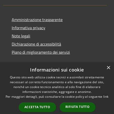
Amministrazione trasparente
Informativa privacy
Note legali
Dichiarazione di accessibilità
Piano di miglioramento dei servizi
×
Informazioni sui cookie
RSS
Copyright © 2026 • Comune di
Questo sito web utilizza cookie tecnici e assimilati strettamente
necessari al corretto funzionamento e alla navigazione del sito,
Accessibilità
Treviglio • Powered by
nonché un cookie tecnico analitico al solo fine di elaborare
Privacy
Municipium
Accesso
•
informazioni statistiche, aggregate e anonime.
Cookie
redazione
Per maggiori dettagli, può consultare la cookie policy al seguente
link
Mappa del sito
RIFIUTA TUTTO
ACCETTA TUTTO
Webmail