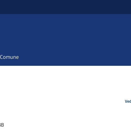
il Comune
Ved
38