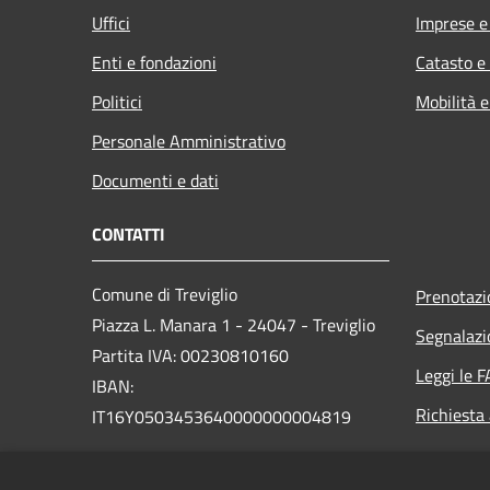
Uffici
Imprese 
Enti e fondazioni
Catasto e
Politici
Mobilità e
Personale Amministrativo
Documenti e dati
CONTATTI
Comune di Treviglio
Prenotaz
Piazza L. Manara 1 - 24047 - Treviglio
Segnalazi
Partita IVA: 00230810160
Leggi le 
IBAN:
Richiesta
IT16Y0503453640000000004819
PEC:
comune.treviglio@legalmail.it