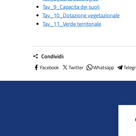
Tav_9_Capacita dei suoli
Tav_10_Dotazione vegetazionale
Tav_11_Verde territoriale
Condividi:
Facebook
Twitter
Whatsapp
Teleg