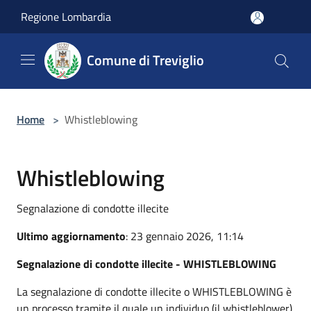
Salta al contenuto principale
Regione Lombardia
Comune di Treviglio
Home
>
Whistleblowing
Whistleblowing
Segnalazione di condotte illecite
Ultimo aggiornamento
: 23 gennaio 2026, 11:14
Segnalazione di condotte illecite - WHISTLEBLOWING
La segnalazione di condotte illecite o WHISTLEBLOWING è
un processo tramite il quale un individuo (il whistleblower)