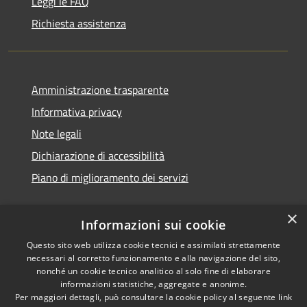
Leggi le FAQ
Richiesta assistenza
Amministrazione trasparente
Informativa privacy
Note legali
Dichiarazione di accessibilità
Piano di miglioramento dei servizi
×
Informazioni sui cookie
RSS
Copyright © 2026 • Comune di
Questo sito web utilizza cookie tecnici e assimilati strettamente
necessari al corretto funzionamento e alla navigazione del sito,
Accessibilità
Treviglio • Powered by
nonché un cookie tecnico analitico al solo fine di elaborare
Privacy
Municipium
Accesso
•
informazioni statistiche, aggregate e anonime.
Cookie
redazione
Per maggiori dettagli, può consultare la cookie policy al seguente
link