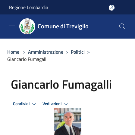
Salta al contenuto principale
Regione Lombardia
Comune di Treviglio
Home
>
Amministrazione
>
Politici
>
Giancarlo Fumagalli
Giancarlo Fumagalli
Condividi
Vedi azioni