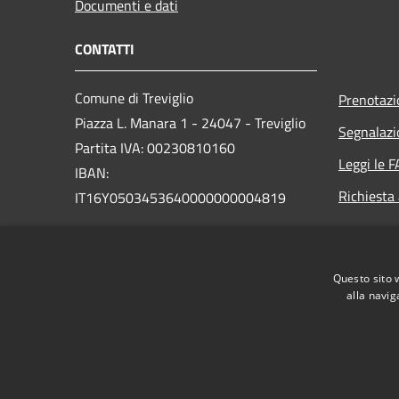
Documenti e dati
CONTATTI
Comune di Treviglio
Prenotaz
Piazza L. Manara 1 - 24047 - Treviglio
Segnalazi
Partita IVA: 00230810160
Leggi le 
IBAN:
Richiesta
IT16Y0503453640000000004819
PEC:
comune.treviglio@legalmail.it
Centralino Unico: 0363 3171
Questo sito 
alla navig
RSS
Accessibilità
Privacy
Cookie
Mappa de