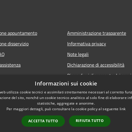
ione appuntamento
Amministrazione trasparente
one disservizio
Informativa privacy
FAQ
Note legali
 assistenza
Dichiarazione di accessibilità
Piano di miglioramento dei servi
Informazioni sui cookie
web utilizza cookie tecnici e assimilati strettamente necessari al corretto fu
azione del sito, nonché un cookie tecnico analitico al solo fine di elaborare i
statistiche, aggregate e anonime.
Per maggiori dettagli, può consultare la cookie policy al seguente
link
RIFIUTA TUTTO
l sito
ACCETTA TUTTO
Copyright © 2026 • Comune di
Webmail