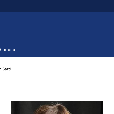
il Comune
h Gatti