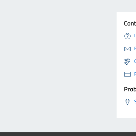
Cont
Prob