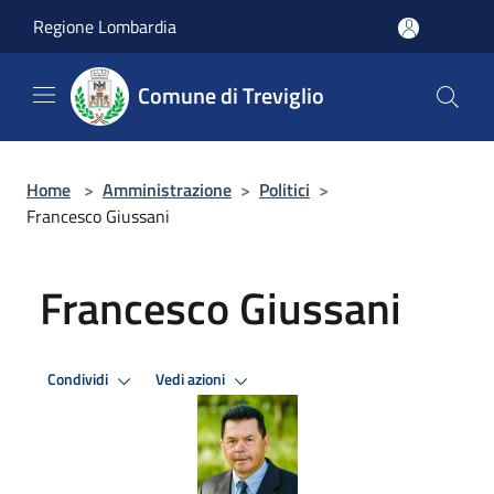
Salta al contenuto principale
Regione Lombardia
Comune di Treviglio
Home
>
Amministrazione
>
Politici
>
Francesco Giussani
Francesco Giussani
Condividi
Vedi azioni