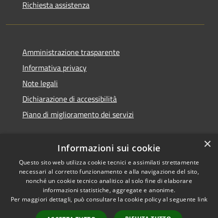
Richiesta assistenza
Amministrazione trasparente
Informativa privacy
Note legali
Dichiarazione di accessibilità
Piano di miglioramento dei servizi
×
Informazioni sui cookie
RSS
Copyright © 2026 • Comune di
Questo sito web utilizza cookie tecnici e assimilati strettamente
necessari al corretto funzionamento e alla navigazione del sito,
Accessibilità
Treviglio • Powered by
nonché un cookie tecnico analitico al solo fine di elaborare
Privacy
Municipium
Accesso
•
informazioni statistiche, aggregate e anonime.
Cookie
redazione
Per maggiori dettagli, può consultare la cookie policy al seguente
link
Mappa del sito