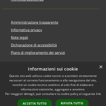
Amministrazione trasparente
Informativa privacy
Note legali
Dichiarazione di accessibilità
Piano di miglioramento dei servizi
×
Informazioni sui cookie
RSS
Copyright © 2026 • Comune di
Questo sito web utilizza cookie tecnici e assimilati strettamente
necessari al corretto funzionamento e alla navigazione del sito,
Accessibilità
Treviglio • Powered by
nonché un cookie tecnico analitico al solo fine di elaborare
Privacy
Municipium
Accesso
•
informazioni statistiche, aggregate e anonime.
Cookie
redazione
Per maggiori dettagli, può consultare la cookie policy al seguente
link
Mappa del sito
RIFIUTA TUTTO
ACCETTA TUTTO
Webmail