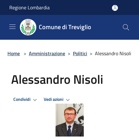
Salta al contenuto principale
Regione Lombardia
Comune di Treviglio
Home
>
Amministrazione
>
Politici
>
Alessandro Nisoli
Alessandro Nisoli
Condividi
Vedi azioni