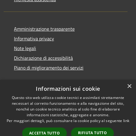
Amministrazione trasparente
Informativa privacy
Note legali
Dichiarazione di accessibilità
Piano di miglioramento dei servizi
×
Informazioni sui cookie
RSS
Copyright © 2026 • Comune di
Questo sito web utilizza cookie tecnici e assimilati strettamente
necessari al corretto funzionamento e alla navigazione del sito,
Accessibilità
Treviglio • Powered by
nonché un cookie tecnico analitico al solo fine di elaborare
Privacy
Municipium
Accesso
•
informazioni statistiche, aggregate e anonime.
Cookie
redazione
Per maggiori dettagli, può consultare la cookie policy al seguente
link
Mappa del sito
RIFIUTA TUTTO
ACCETTA TUTTO
Webmail