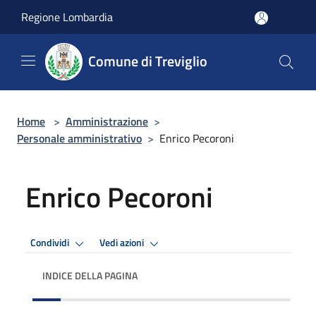
Salta al contenuto principale
Regione Lombardia
Comune di Treviglio
Home
>
Amministrazione
>
Personale amministrativo
>
Enrico Pecoroni
Enrico Pecoroni
Condividi
Vedi azioni
INDICE DELLA PAGINA