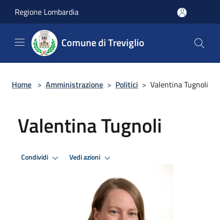
Salta al contenuto principale
Regione Lombardia
Comune di Treviglio
Home
>
Amministrazione
>
Politici
>
Valentina Tugnoli
Valentina Tugnoli
Condividi
Vedi azioni