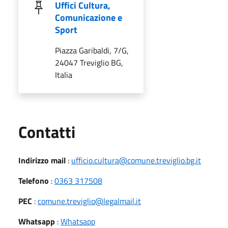
Uffici Cultura,
Comunicazione e
Sport
Piazza Garibaldi, 7/G,
24047 Treviglio BG,
Italia
Utili
Contatti
Indirizzo mail
:
ufficio.cultura@comune.treviglio.bg.it
Telefono
:
0363 317508
PEC
:
comune.treviglio@legalmail.it
Whatsapp
:
Whatsapp