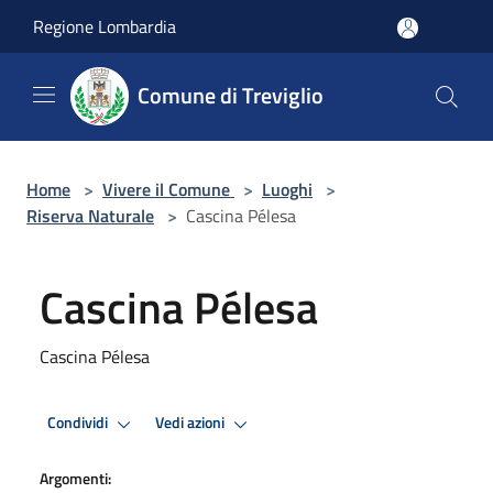
Salta al contenuto principale
Regione Lombardia
Comune di Treviglio
Home
>
Vivere il Comune
>
Luoghi
>
Riserva Naturale
>
Cascina Pélesa
Cascina Pélesa
Cascina Pélesa
Condividi
Vedi azioni
Argomenti: