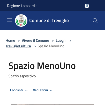
Salta al contenuto principale
Regione Lombardia
Comune di Treviglio
Home
>
Vivere il Comune
>
Luoghi
>
TreviglioCultura
>
Spazio MenoUno
Spazio MenoUno
Spazio espositivo
Condividi
Vedi azioni