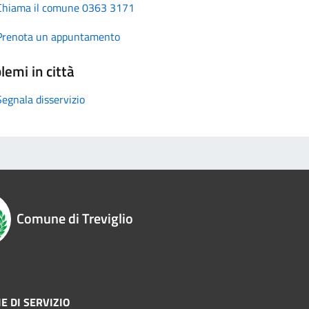
Chiama il comune 0363 3171
Prenota un appuntamento
lemi in città
Segnala disservizio
Comune di Treviglio
E DI SERVIZIO