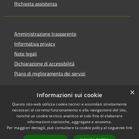
Richiesta assistenza
Amministrazione trasparente
Informativa privacy
Note legali
Dichiarazione di accessibilità
Piano di miglioramento dei servizi
×
Informazioni sui cookie
RSS
Copyright © 2026 • Comune di
Questo sito web utilizza cookie tecnici e assimilati strettamente
necessari al corretto funzionamento e alla navigazione del sito,
Accessibilità
Treviglio • Powered by
nonché un cookie tecnico analitico al solo fine di elaborare
Privacy
Municipium
Accesso
•
informazioni statistiche, aggregate e anonime.
Cookie
redazione
Per maggiori dettagli, può consultare la cookie policy al seguente
link
Mappa del sito