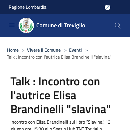
Salta al contenuto principale
Regione Lombardia
Comune di Treviglio
Home
>
Vivere il Comune
>
Eventi
>
Talk : Incontro con l'autrice Elisa Brandinelli "slavina"
Talk : Incontro con
l'autrice Elisa
Brandinelli "slavina"
Incontro con Elisa Brandinelli sul libro “Slavina”. 13
giugno ore 15:30 allo Spazio Hub TNT Treviglio.