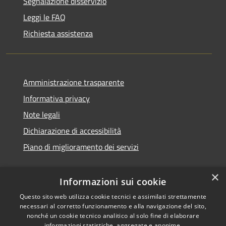
Segnalazione disservizio
Leggi le FAQ
Richiesta assistenza
Amministrazione trasparente
Informativa privacy
Note legali
Dichiarazione di accessibilità
Piano di miglioramento dei servizi
×
Informazioni sui cookie
RSS
Copyright © 2026 • Comune di
Questo sito web utilizza cookie tecnici e assimilati strettamente
necessari al corretto funzionamento e alla navigazione del sito,
Accessibilità
Treviglio • Powered by
nonché un cookie tecnico analitico al solo fine di elaborare
Privacy
Municipium
Accesso
•
informazioni statistiche, aggregate e anonime.